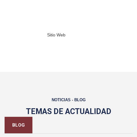
línea, sino también impulsar la producción
nacional mediante la mejor calidad. En Iboia,
trabajamos para ser la opción preferida en el
sector metalmecánico.
Sitio Web
Contáctanos
NOTICIAS - BLOG
TEMAS DE ACTUALIDAD
BLOG