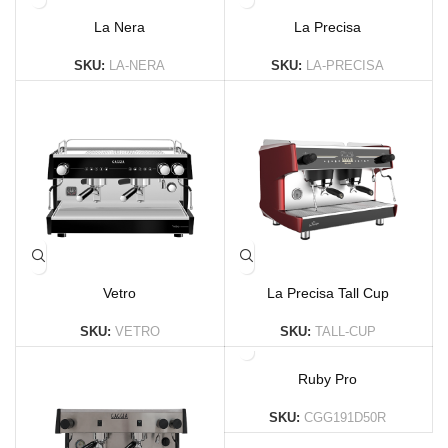
La Nera
La Precisa
SKU:
LA-NERA
SKU:
LA-PRECISA
Vetro
La Precisa Tall Cup
SKU:
VETRO
SKU:
TALL-CUP
Ruby Pro
SKU:
CGG191D50R