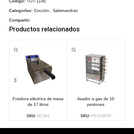
Código:
TOT-114E
Categorías:
Cocción
,
Salamandras
Compartir:
Productos relacionados
Freidora eléctrica de mesa
Asador a gas de 10
de 17 litros
pestones
SKU:
IB2364
SKU:
PR-6100TR