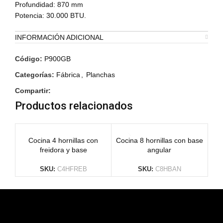
Profundidad: 870 mm
Potencia: 30.000 BTU.
INFORMACIÓN ADICIONAL
Código:
P900GB
Categorías:
Fábrica
,
Planchas
Compartir:
Productos relacionados
Cocina 4 hornillas con
Cocina 8 hornillas con base
Coc
freidora y base
angular
SKU:
C4HFREB
SKU:
C8HBAN