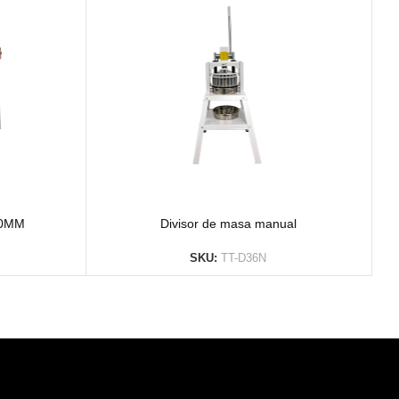
00MM
Divisor de masa manual
SKU:
TT-D36N