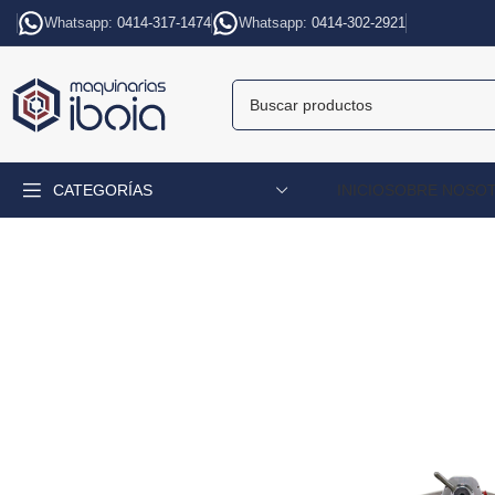
Whatsapp:
0414-317-1474
Whatsapp:
0414-302-2921
CATEGORÍAS
INICIO
SOBRE NOSO