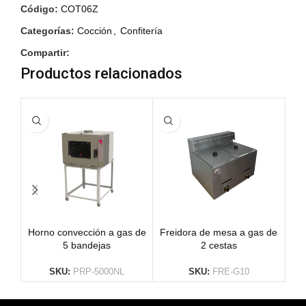
Código:
COT06Z
Categorías:
Cocción
,
Confitería
Compartir:
Productos relacionados
Horno convección a gas de
Freidora de mesa a gas de
Asa
5 bandejas
2 cestas
SKU:
PRP-5000NL
SKU:
FRE-G10