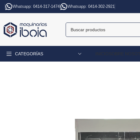
Whatsapp:
0414-317-1474
Whatsapp:
0414-302-2921
CATEGORÍAS
INICIO
SOBRE NOSO