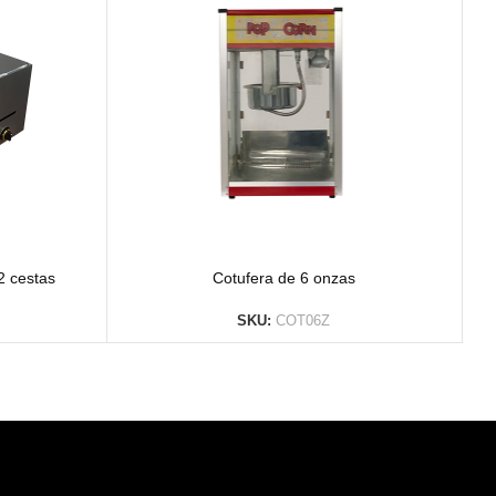
2 cestas
Cotufera de 6 onzas
SKU:
COT06Z